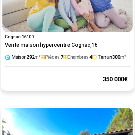
Cognac 16100
Vente maison hypercentre Cognac,16
Maison
292
m²
Pièces:
7
Chambres:
4
Terrain
300
m²
350 000€