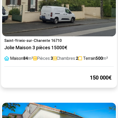
Saint-Yrieix-sur-Charente 16710
Jolie Maison 3 pièces 15000€
Maison
84
m²
Pièces:
3
Chambres:
2
Terrain
500
m²
150 000€