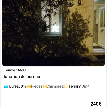
Touvre 16600
location de bureau
Bureau
0
m²
Pièces:
Chambres:
Terrain
17
m²
240€