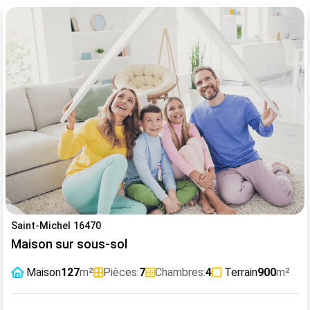
Saint-Michel 16470
Maison sur sous-sol
Maison
127
m²
Pièces:
7
Chambres:
4
Terrain
900
m²