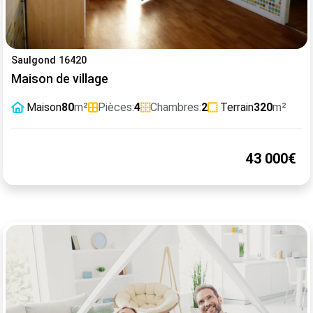
Saulgond 16420
Maison de village
Maison
80
m²
Pièces:
4
Chambres:
2
Terrain
320
m²
43 000€