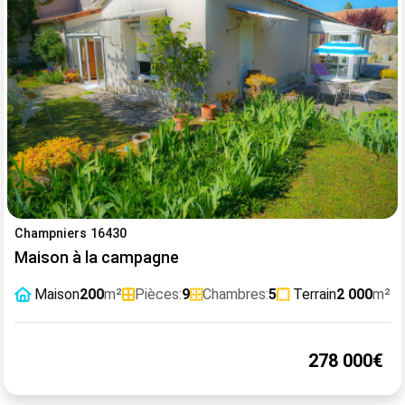
Champniers 16430
Maison à la campagne
Maison
200
m²
Pièces:
9
Chambres:
5
Terrain
2 000
m²
278 000€