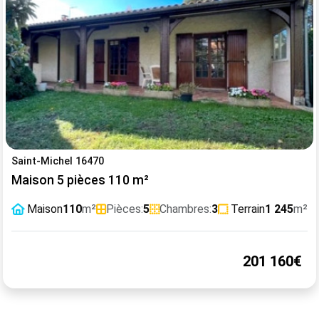
Saint-Michel 16470
Maison 5 pièces 110 m²
Maison
110
m²
Pièces:
5
Chambres:
3
Terrain
1 245
m²
201 160€