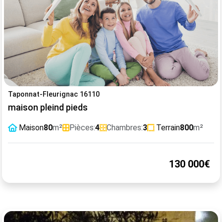
Taponnat-Fleurignac 16110
maison pleind pieds
Maison
80
m²
Pièces:
4
Chambres:
3
Terrain
800
m²
130 000€