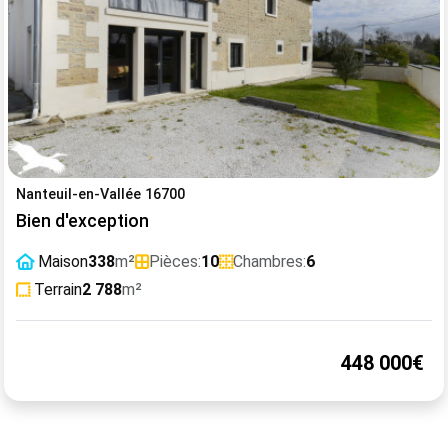
Nanteuil-en-Vallée 16700
Bien d'exception
Maison
338
m²
Pièces:
10
Chambres:
6
Terrain
2 788
m²
448 000€