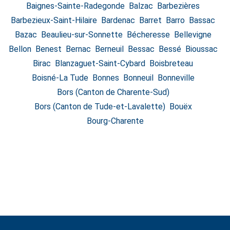
Baignes-Sainte-Radegonde
Balzac
Barbezières
Barbezieux-Saint-Hilaire
Bardenac
Barret
Barro
Bassac
Bazac
Beaulieu-sur-Sonnette
Bécheresse
Bellevigne
Bellon
Benest
Bernac
Berneuil
Bessac
Bessé
Bioussac
Birac
Blanzaguet-Saint-Cybard
Boisbreteau
Boisné-La Tude
Bonnes
Bonneuil
Bonneville
Bors (Canton de Charente-Sud)
Bors (Canton de Tude-et-Lavalette)
Bouëx
Bourg-Charente