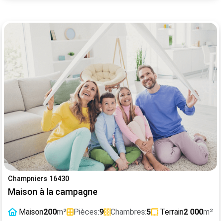
Champniers 16430
Maison à la campagne
Maison
200
m²
Pièces:
9
Chambres:
5
Terrain
2 000
m²