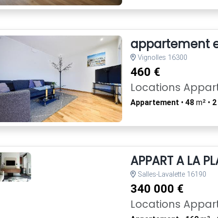
appartement e
Vignolles 16300
460 €
Locations Appa
Appartement
•
48
m² •
2
APPART A LA P
Salles-Lavalette 16190
340 000 €
Locations Appa