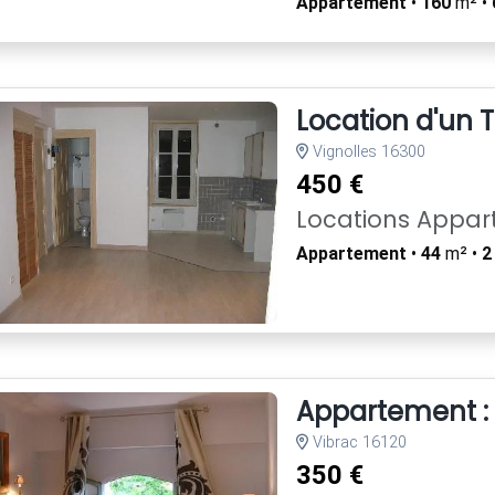
Appartement
•
160
m² •
Location d'un 
Vignolles 16300
450 €
Locations Appa
Appartement
•
44
m² •
2
Appartement : 
Vibrac 16120
350 €