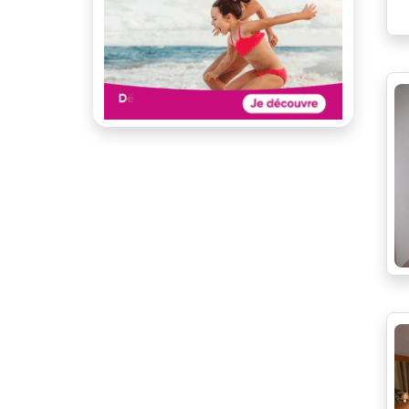
Proche écoles
jardin
Proche Gare
cour
Proche transport
plain pied
Quartier calme
dernier étage
Stores électriques
Toiture neuve
Video-phone