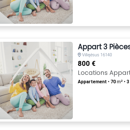
Appart 3 Pièce
Villejésus 16140
800 €
Locations Appa
Appartement
•
70
m² •
3