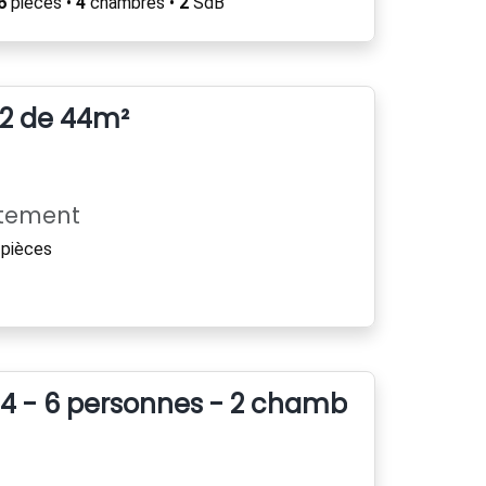
6
pièces •
4
chambres •
2
SdB
T2 de 44m²
rtement
pièces
4 - 6 personnes - 2 chambre