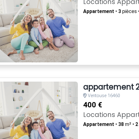
Locations Appa
Appartement
•
3
pièces 
appartement 2
Ventouse 16460
400 €
Locations Appa
Appartement
•
38
m² •
2