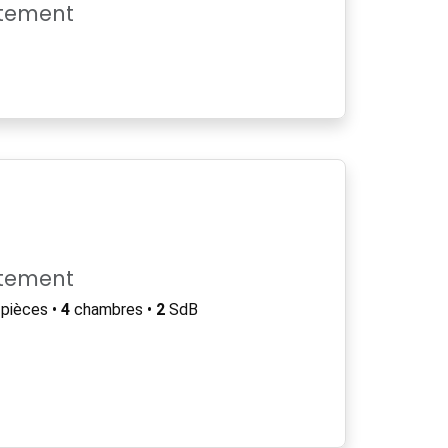
rtement
rtement
pièces •
4
chambres •
2
SdB