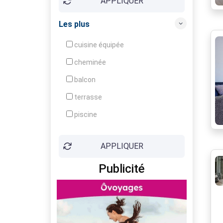
APPLIQUER
Ensoleillé (e)
Entièrement rénové
Les plus
Grenier
cuisine équipée
Grenier aménageable
cheminée
Idéal pour jeune couple
balcon
Interphone
terrasse
Jardin arboré
piscine
Jardin clôturé
ascenseur
Lumineux
APPLIQUER
parking
Original
Publicité
box
Placards
cave
Portail électrique
garage
Proche commerces
terrain