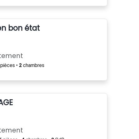
n bon état
rtement
pièces •
2
chambres
LAGE
rtement