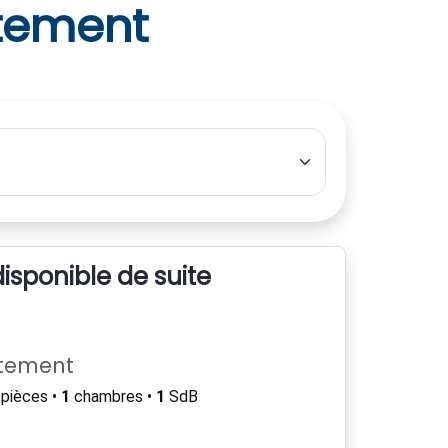
tement
sponible de suite
rtement
pièces •
1
chambres •
1
SdB