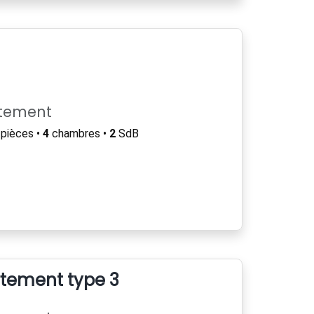
rtement
pièces •
4
chambres •
2
SdB
tement type 3