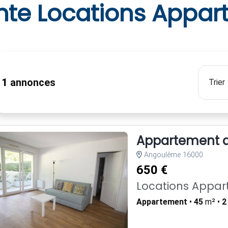
nte Locations Appar
11
annonces
Appartement di
Angoulême 16000
650 €
Locations Appa
Appartement
•
45
m² •
2