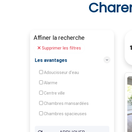
Chare
Affiner la recherche
Supprimer les filtres
Les avantages
Adoucisseur d'eau
Alarme
Centre ville
Chambres mansardées
Chambres spacieuses
Construction en pierres