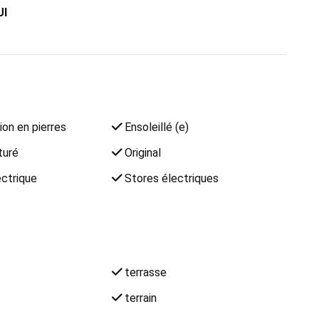
UI
on en pierres
Ensoleillé (e)
turé
Original
ectrique
Stores électriques
terrasse
terrain