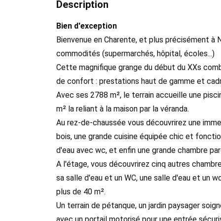
Description
Bien d'exception
Bienvenue en Charente, et plus précisément à N
commodités (supermarchés, hôpital, écoles...)
Cette magnifique grange du début du XXs combl
de confort : prestations haut de gamme et cadr
Avec ses 2788 m², le terrain accueille une pisc
m² la reliant à la maison par la véranda.
Au rez-de-chaussée vous découvrirez une immen
bois, une grande cuisine équipée chic et foncti
d'eau avec wc, et enfin une grande chambre pa
A l'étage, vous découvrirez cinq autres chambr
sa salle d'eau et un WC, une salle d'eau et un 
plus de 40 m².
Un terrain de pétanque, un jardin paysager soi
avec un portail motorisé pour une entrée sécu