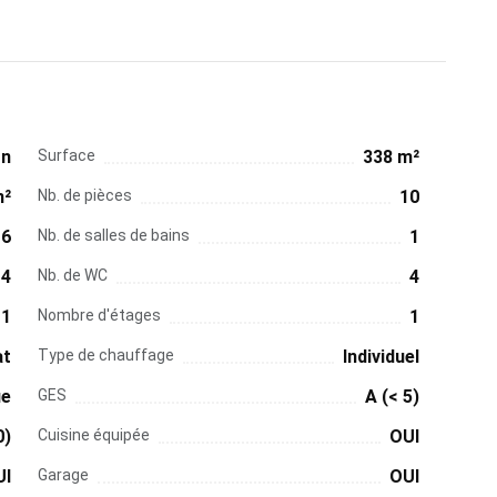
on
Surface
338 m²
m²
Nb. de pièces
10
6
Nb. de salles de bains
1
4
Nb. de WC
4
1
Nombre d'étages
1
at
Type de chauffage
Individuel
ue
GES
A (< 5)
0)
Cuisine équipée
OUI
UI
Garage
OUI