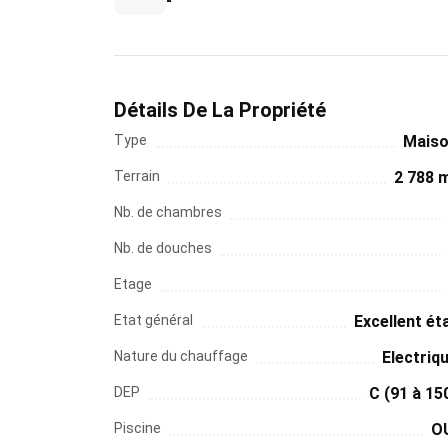
-
Détails De La Propriété
Type
Mais
Terrain
2 788 
Nb. de chambres
Nb. de douches
Etage
Etat général
Excellent ét
Nature du chauffage
Electriq
DEP
C (91 à 15
Piscine
O