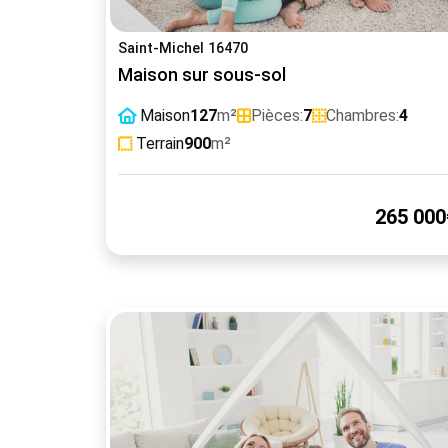
Saint-Michel 16470
Maison sur sous-sol
Maison
127
m²
Pièces:
7
Chambres:
4
Terrain
900
m²
265 000