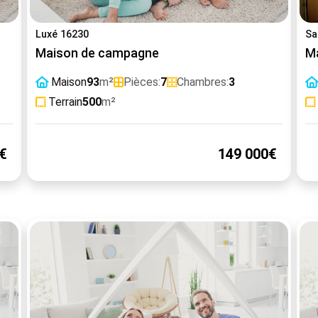
Luxé 16230
Sa
Maison de campagne
Ma
Maison
93
m²
Pièces:
7
Chambres:
3
Terrain
500
m²
€
149 000€