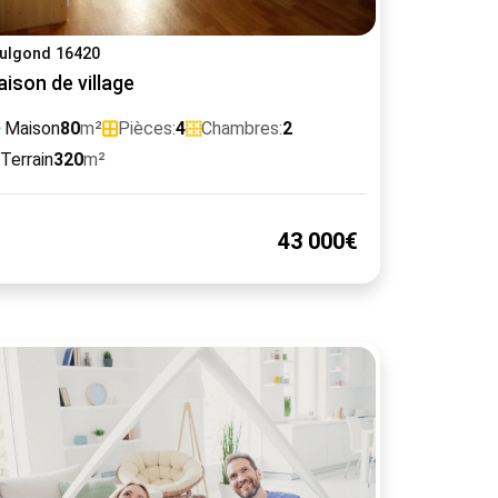
ulgond 16420
ison de village
Maison
80
m²
Pièces:
4
Chambres:
2
Terrain
320
m²
43 000€