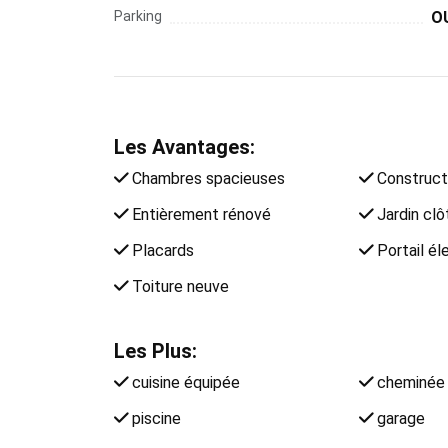
Parking
O
Les Avantages:
Chambres spacieuses
Constructi
Entièrement rénové
Jardin clô
Placards
Portail él
Toiture neuve
Les Plus:
cuisine équipée
cheminée
piscine
garage